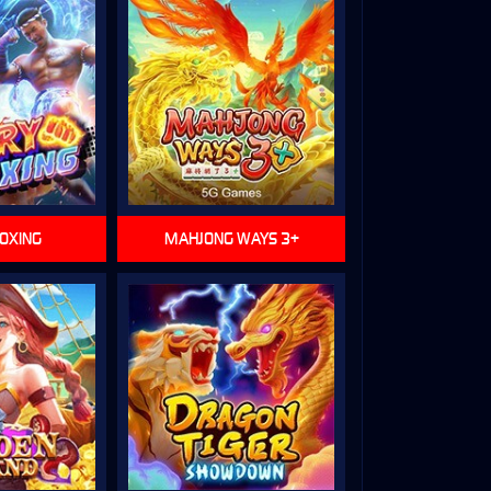
Gates of Olympus Super Scatter
BOXING
MAHJONG WAYS 3+