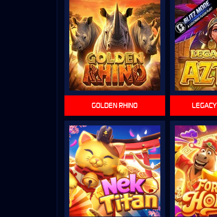
GOLDEN RHINO
LEGACY