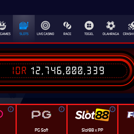
 GAMES
SLOTS
LIVE CASINO
RACE
TOGEL
OLAHRAGA
CRASH
IDR
12,746,000,339
i
i
i
a
PG Soft
Slot88 x PP