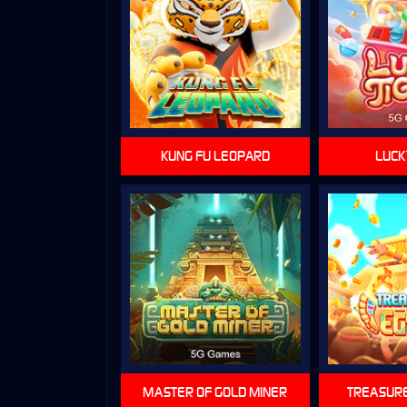
KUNG FU LEOPARD
LUCK
MASTER OF GOLD MINER
TREASURE