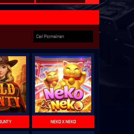
IDR
824,700.00
Gates of Olympus Super Scatter
ch****g
IDR
751,880.00
Sweet Rush Bonanza
ka****7
IDR
640,350.00
Gates of Olympus Super Scatter
y*s
IDR
520,590.00
Gates of Olympus Super Scatter
alan****9
IDR
518,400.00
Sweet Bonanza 2500
alan****9
IDR
441,800.00
Sweet Bonanza 2500
OUNTY
NEKO X NEKO
ka****7
IDR
413,300.00