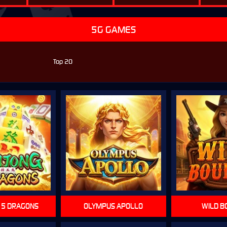
5G GAMES
Top 20
 5 DRAGONS
OLYMPUS APOLLO
WILD B