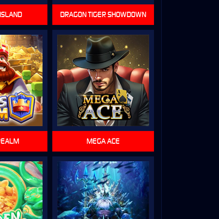
ISLAND
DRAGON TIGER SHOWDOWN
 REALM
MEGA ACE