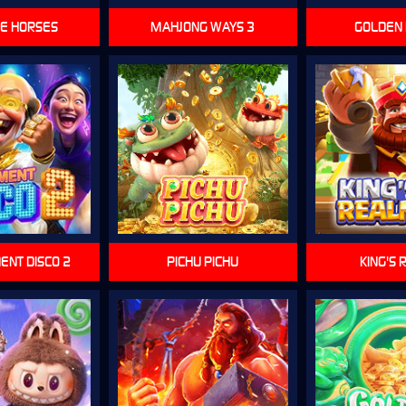
E HORSES
MAHJONG WAYS 3
GOLDEN 
NT DISCO 2
PICHU PICHU
KING'S