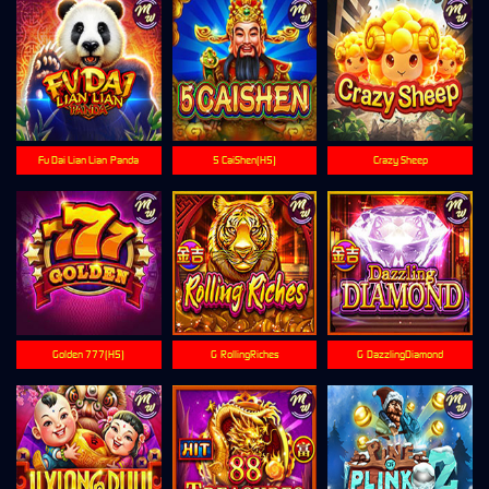
Fu Dai Lian Lian-Panda
5 CaiShen(H5)
Crazy Sheep
Golden 777(H5)
G-RollingRiches
G-DazzlingDiamond