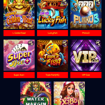
L-GoldenToad
LuckyFish
Plinko3
Super Ace+
Triple Fish(H5)
VIP Club