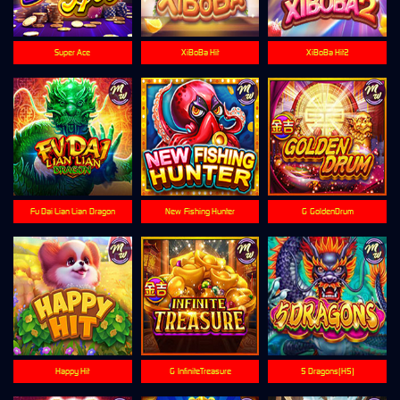
Super Ace
XiBoBa Hit
XiBoBa Hit2
Fu Dai Lian Lian-Dragon
New-Fishing Hunter
G-GoldenDrum
Happy Hit
G-InfiniteTreasure
5 Dragons(H5)