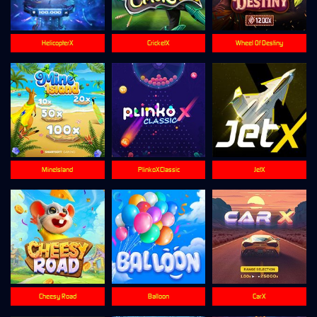
HelicopterX
CricketX
Wheel Of Destiny
MineIsland
PlinkoXClassic
JetX
Cheesy Road
Balloon
CarX