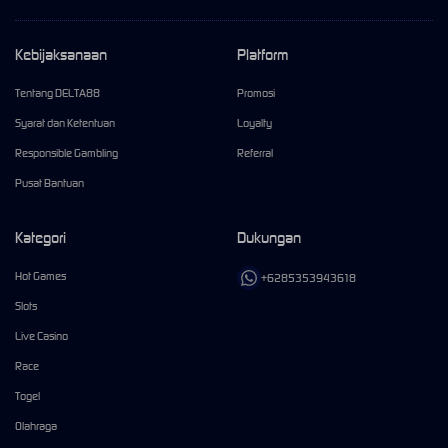
Kebijaksanaan
Platform
Tentang DELTA88
Promosi
Syarat dan Ketentuan
Loyalty
Responsible Gambling
Referral
Pusat Bantuan
Kategori
Dukungan
Hot Games
+6285353943618
Slots
Live Casino
Race
Togel
Olahraga