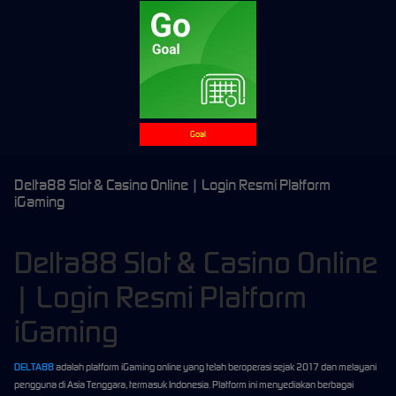
Goal
Delta88 Slot & Casino Online | Login Resmi Platform
iGaming
Delta88 Slot & Casino Online
| Login Resmi Platform
iGaming
DELTA88
adalah platform iGaming online yang telah beroperasi sejak 2017 dan melayani
pengguna di Asia Tenggara, termasuk Indonesia. Platform ini menyediakan berbagai