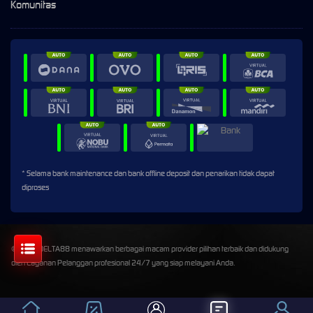
Komunitas
* Selama bank maintenance dan bank offline deposit dan penarikan tidak dapat
diproses
©2026 DELTA88 menawarkan berbagai macam provider pilihan terbaik dan didukung
oleh Layanan Pelanggan profesional 24/7 yang siap melayani Anda.