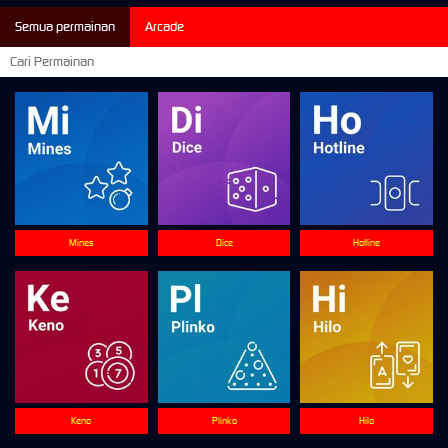
Semua permainan
Arcade
Mines
Dice
Hotline
Keno
Plinko
Hilo