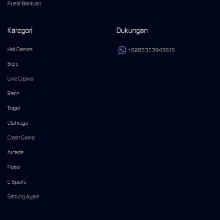
Pusat Bantuan
Kategori
Dukungan
Hot Games
+6285353943618
Slots
Live Casino
Race
Togel
Olahraga
Crash Game
Arcade
Poker
E-Sports
Sabung Ayam