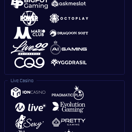
Live Casino