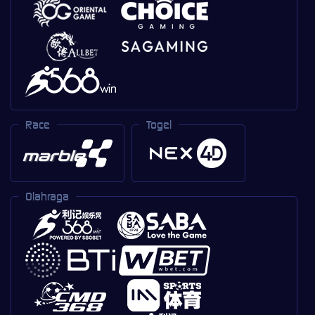
Race
Togel
Olahraga