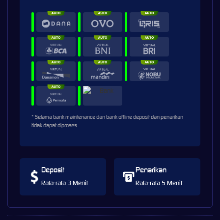
* Selama bank maintenance dan bank offline deposit dan penarikan
tidak dapat diproses
Deposit
Penarikan
Rata-rata 3 Menit
Rata-rata 5 Menit