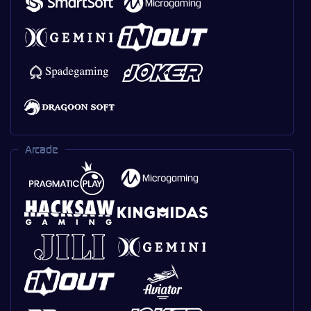
Arcade