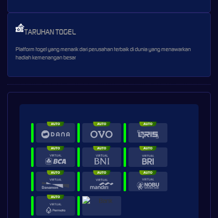
TARUHAN TOGEL
Platform togel yang menarik dari perusahan terbaik di dunia yang menawarkan
hadiah kemenangan besar